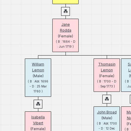
Jane
Rodda
(Female)
( B : 1664 - D
: Jun 1719 )
William
Thomasin
S
Lemon
Lemon
L
(Male)
(Female)
(
( B : Abt. 1696
( B : 1700 - D
( B 
- D : 25 Mar
: Sep 1773 )
: J
1760 )
John Broad
Ma
Isabella
(Male)
Ni
Vibert
( B : Abt. 1700
(F
(Female)
- D : 12 Dec
( B :