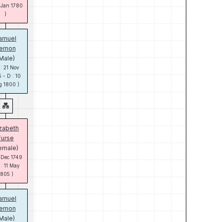
: Jan 1780
)
amuel
emon
Male)
 : 21 Nov
 - D : 10
 1800 )
izabeth
Furse
emale)
: Dec 1749
 : 11 May
1805 )
amuel
emon
Male)