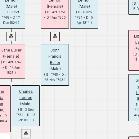
Lemon
Lemon
Lemon
( B :
(Male)
(Female)
(Male)
13 F
( B : 6 Oct
( B : Abt. 1751
( B : 6 Nov
1748 - D : 11
- D : Apr 1800
1754 - D : 5
Dec 1824 )
)
Apr 1814 )
El
L
(F
Jane Buller
John
( B 
(Female)
Francis
: 15
( B : Abt. 1747
Buller
- D : 17 Jun
(Male)
1823 )
( B : 1745 - D :
26 Nov 1793 )
S
B
ine
Charles
L
da
Lemon
(
on
(Male)
( B
le)
( B : 3 Sep
1802
1784 - D : 13
Aug
9 - D
Feb 1868 )
 1864