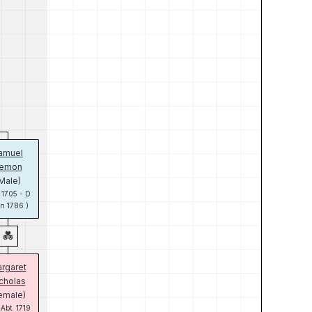
amuel
emon
Male)
: 1705 - D
un 1786 )
rgaret
cholas
emale)
 Abt. 1719