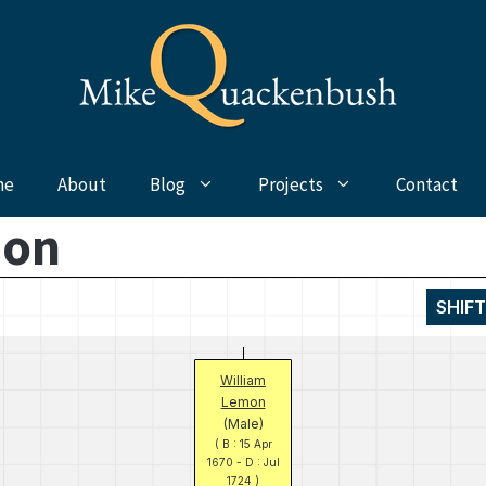
me
About
Blog
Projects
Contact
mon
SHIF
William
Lemon
(Male)
( B : 15 Apr
1670 - D : Jul
1724 )