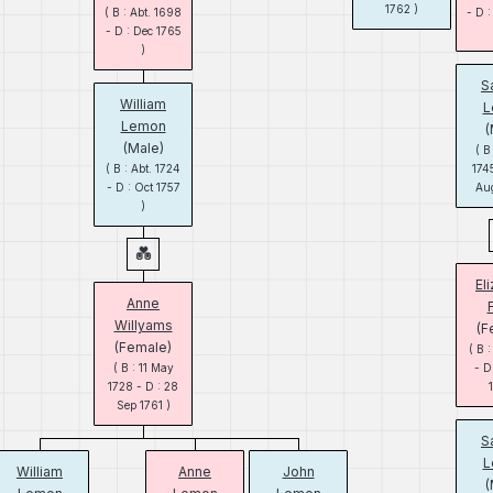
1762 )
( B : Abt. 1698
- D 
- D : Dec 1765
)
S
William
L
Lemon
(
(Male)
( B
( B : Abt. 1724
1745
- D : Oct 1757
Aug
)
El
Anne
Willyams
(F
(Female)
( B 
( B : 11 May
- D
1728 - D : 28
Sep 1761 )
S
L
William
Anne
John
(