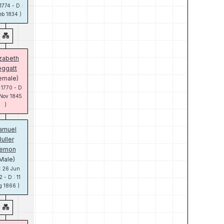
 1774 - D :
eb 1834 )
izabeth
eggatt
emale)
: 1770 - D
 Nov 1845
)
amuel
uller
emon
Male)
 : 26 Jun
 - D : 11
 1866 )