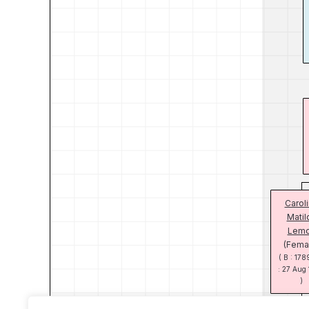
Carol
Matil
Lem
(Fema
( B : 178
: 27 Aug
)